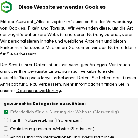
Diese Website verwendet Cookies
Verkehrsverbund
Baustellen im
Leichte Sp
Gebärd
- zurück zur Startseite
Rhein-Ruhr
Haupt
Fahrplanauskunft
Mit der Auswahl „Alles akzeptieren“ stimmen Sie der Verwendung
von Cookies, Pixeln und Tags zu. Wir verwenden diese, um die Art
der Zugriffe auf unsere Website und deren Nutzung zu analysieren.
Wir personalisieren Inhalte und werbliche Anzeigen und bieten
Funktionen für soziale Medien an. So können wir das Nutzererlebnis
für Sie verbessern.
Der Schutz Ihrer Daten ist uns ein wichtiges Anliegen. Wir freuen
uns über Ihre bewusste Einwilligung zur Verarbeitung der
ausschließlich pseudonym erhobenen Daten. Sie helfen damit unser
Angebot für Sie zu verbessern. Mehr Informationen finden Sie in
unserer
Datenschutzerklärung
.
gewünschte Kategorien auswählen:
Erforderlich für die Nutzung der Website (Notwendig)
Für Ihr Nutzererlebnis (Präferenzen)
Optimierung unserer Website (Statistiken)
Anpassung von Informationen und Werbung für Sie