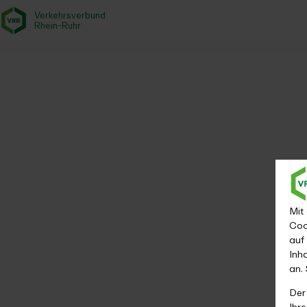
Verkehrsverbund
- zurück zur Startseite
Rhein-Ruhr
Fahrplanauskunft
Startseite
Fahrplan & Mobilität
Fahrplanauskunft
Mit
Coo
auf
Inh
an.
Der