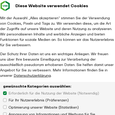
Diese Website verwendet Cookies
Verkehrsverbund
Baustellen im
Leichte Sp
Gebärd
- zurück zur Startseite
Rhein-Ruhr
Haupt
Fahrplanauskunft
Mit der Auswahl „Alles akzeptieren“ stimmen Sie der Verwendung
von Cookies, Pixeln und Tags zu. Wir verwenden diese, um die Art
der Zugriffe auf unsere Website und deren Nutzung zu analysieren.
Wir personalisieren Inhalte und werbliche Anzeigen und bieten
Funktionen für soziale Medien an. So können wir das Nutzererlebnis
für Sie verbessern.
Der Schutz Ihrer Daten ist uns ein wichtiges Anliegen. Wir freuen
uns über Ihre bewusste Einwilligung zur Verarbeitung der
ausschließlich pseudonym erhobenen Daten. Sie helfen damit unser
Angebot für Sie zu verbessern. Mehr Informationen finden Sie in
unserer
Datenschutzerklärung
.
gewünschte Kategorien auswählen:
Erforderlich für die Nutzung der Website (Notwendig)
Für Ihr Nutzererlebnis (Präferenzen)
Optimierung unserer Website (Statistiken)
Anpassung von Informationen und Werbung für Sie