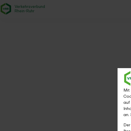
Verkehrsverbund
- zurück zur Startseite
Rhein-Ruhr
Fahrplanauskunft
Startseite
Fahrplan & Mobilität
Fahrplanauskunft
Mit
Coo
auf
Inh
an.
Der