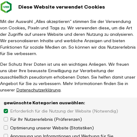
Diese Website verwendet Cookies
Verkehrsverbund
Baustellen im
Leichte Sp
Gebärd
- zurück zur Startseite
Rhein-Ruhr
Haupt
Fahrplanauskunft
Mit der Auswahl „Alles akzeptieren“ stimmen Sie der Verwendung
von Cookies, Pixeln und Tags zu. Wir verwenden diese, um die Art
der Zugriffe auf unsere Website und deren Nutzung zu analysieren.
Wir personalisieren Inhalte und werbliche Anzeigen und bieten
Funktionen für soziale Medien an. So können wir das Nutzererlebnis
für Sie verbessern.
Der Schutz Ihrer Daten ist uns ein wichtiges Anliegen. Wir freuen
uns über Ihre bewusste Einwilligung zur Verarbeitung der
ausschließlich pseudonym erhobenen Daten. Sie helfen damit unser
Angebot für Sie zu verbessern. Mehr Informationen finden Sie in
unserer
Datenschutzerklärung
.
gewünschte Kategorien auswählen:
Erforderlich für die Nutzung der Website (Notwendig)
Für Ihr Nutzererlebnis (Präferenzen)
Optimierung unserer Website (Statistiken)
Anpassung von Informationen und Werbung für Sie