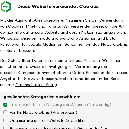
Diese Website verwendet Cookies
Verkehrsverbund
Baustellen im
Leichte Sp
Gebärd
- zurück zur Startseite
Rhein-Ruhr
Haupt
Fahrplanauskunft
Mit der Auswahl „Alles akzeptieren“ stimmen Sie der Verwendung
von Cookies, Pixeln und Tags zu. Wir verwenden diese, um die Art
der Zugriffe auf unsere Website und deren Nutzung zu analysieren.
Wir personalisieren Inhalte und werbliche Anzeigen und bieten
Funktionen für soziale Medien an. So können wir das Nutzererlebnis
für Sie verbessern.
Der Schutz Ihrer Daten ist uns ein wichtiges Anliegen. Wir freuen
uns über Ihre bewusste Einwilligung zur Verarbeitung der
ausschließlich pseudonym erhobenen Daten. Sie helfen damit unser
Angebot für Sie zu verbessern. Mehr Informationen finden Sie in
unserer
Datenschutzerklärung
.
gewünschte Kategorien auswählen:
Erforderlich für die Nutzung der Website (Notwendig)
Für Ihr Nutzererlebnis (Präferenzen)
Optimierung unserer Website (Statistiken)
Anpassung von Informationen und Werbung für Sie