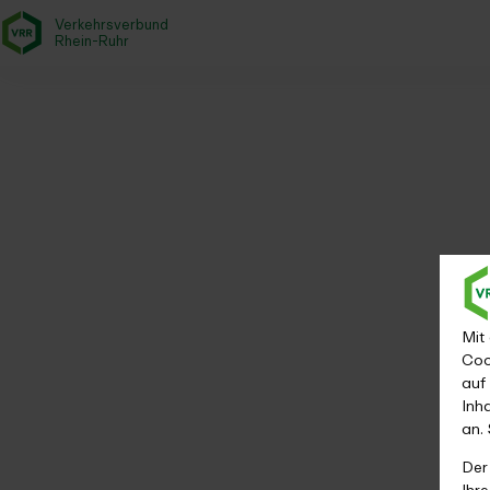
Verkehrsverbund
- zurück zur Startseite
Rhein-Ruhr
Fahrplanauskunft
Startseite
Fahrplan & Mobilität
Fahrplanauskunft
Mit
Coo
auf
Inh
an.
Der