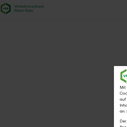
Verkehrsverbund
- zurück zur Startseite
Rhein-Ruhr
Fahrplanauskunft
Startseite
Fahrplan & Mobilität
Fahrplanauskunft
Mit
Coo
auf
Inh
an.
Der