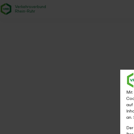
Verkehrsverbund
- zurück zur Startseite
Rhein-Ruhr
Fahrplanauskunft
Startseite
Fahrplan & Mobilität
Fahrplanauskunft
Mit
Coo
auf
Inh
an.
Der