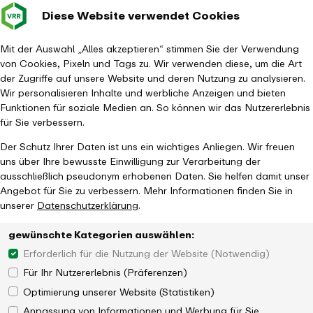
Diese Website verwendet Cookies
Verkehrsverbund
Baustellen im
Leichte Sp
Gebärd
- zurück zur Startseite
Rhein-Ruhr
Haupt
Fahrplanauskunft
Mit der Auswahl „Alles akzeptieren“ stimmen Sie der Verwendung
von Cookies, Pixeln und Tags zu. Wir verwenden diese, um die Art
der Zugriffe auf unsere Website und deren Nutzung zu analysieren.
Wir personalisieren Inhalte und werbliche Anzeigen und bieten
Funktionen für soziale Medien an. So können wir das Nutzererlebnis
für Sie verbessern.
Der Schutz Ihrer Daten ist uns ein wichtiges Anliegen. Wir freuen
uns über Ihre bewusste Einwilligung zur Verarbeitung der
ausschließlich pseudonym erhobenen Daten. Sie helfen damit unser
Angebot für Sie zu verbessern. Mehr Informationen finden Sie in
unserer
Datenschutzerklärung
.
gewünschte Kategorien auswählen:
Erforderlich für die Nutzung der Website (Notwendig)
Für Ihr Nutzererlebnis (Präferenzen)
Optimierung unserer Website (Statistiken)
Anpassung von Informationen und Werbung für Sie