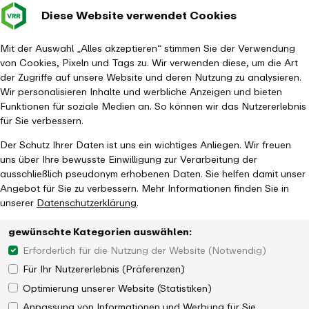
Diese Website verwendet Cookies
Verkehrsverbund
Baustellen im
Leichte Sp
Gebärd
- zurück zur Startseite
Rhein-Ruhr
Haupt
Fahrplanauskunft
Mit der Auswahl „Alles akzeptieren“ stimmen Sie der Verwendung
von Cookies, Pixeln und Tags zu. Wir verwenden diese, um die Art
der Zugriffe auf unsere Website und deren Nutzung zu analysieren.
Wir personalisieren Inhalte und werbliche Anzeigen und bieten
Funktionen für soziale Medien an. So können wir das Nutzererlebnis
für Sie verbessern.
Der Schutz Ihrer Daten ist uns ein wichtiges Anliegen. Wir freuen
uns über Ihre bewusste Einwilligung zur Verarbeitung der
ausschließlich pseudonym erhobenen Daten. Sie helfen damit unser
Angebot für Sie zu verbessern. Mehr Informationen finden Sie in
unserer
Datenschutzerklärung
.
gewünschte Kategorien auswählen:
Erforderlich für die Nutzung der Website (Notwendig)
Für Ihr Nutzererlebnis (Präferenzen)
Optimierung unserer Website (Statistiken)
Anpassung von Informationen und Werbung für Sie