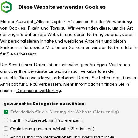
Diese Website verwendet Cookies
Verkehrsverbund
Baustellen im
Leichte Sp
Gebärd
- zurück zur Startseite
Rhein-Ruhr
Haupt
Fahrplanauskunft
Mit der Auswahl „Alles akzeptieren“ stimmen Sie der Verwendung
von Cookies, Pixeln und Tags zu. Wir verwenden diese, um die Art
der Zugriffe auf unsere Website und deren Nutzung zu analysieren.
Wir personalisieren Inhalte und werbliche Anzeigen und bieten
Funktionen für soziale Medien an. So können wir das Nutzererlebnis
für Sie verbessern.
Der Schutz Ihrer Daten ist uns ein wichtiges Anliegen. Wir freuen
uns über Ihre bewusste Einwilligung zur Verarbeitung der
ausschließlich pseudonym erhobenen Daten. Sie helfen damit unser
Angebot für Sie zu verbessern. Mehr Informationen finden Sie in
unserer
Datenschutzerklärung
.
gewünschte Kategorien auswählen:
Erforderlich für die Nutzung der Website (Notwendig)
Für Ihr Nutzererlebnis (Präferenzen)
Optimierung unserer Website (Statistiken)
Anpassung von Informationen und Werbung für Sie