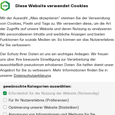
Diese Website verwendet Cookies
Verkehrsverbund
Baustellen im
Leichte Sp
Gebärd
- zurück zur Startseite
Rhein-Ruhr
Hauptm
Mit der Auswahl „Alles akzeptieren“ stimmen Sie der Verwendung
von Cookies, Pixeln und Tags zu. Wir verwenden diese, um die Art
Startseite
Der VRR
Jobs
der Zugriffe auf unsere Website und deren Nutzung zu analysieren.
Wir personalisieren Inhalte und werbliche Anzeigen und bieten
Funktionen für soziale Medien an. So können wir das Nutzererlebnis
für Sie verbessern.
Der Schutz Ihrer Daten ist uns ein wichtiges Anliegen. Wir freuen
uns über Ihre bewusste Einwilligung zur Verarbeitung der
ausschließlich pseudonym erhobenen Daten. Sie helfen damit unser
Angebot für Sie zu verbessern. Mehr Informationen finden Sie in
unserer
Datenschutzerklärung
.
gewünschte Kategorien auswählen:
Erforderlich für die Nutzung der Website (Notwendig)
Für Ihr Nutzererlebnis (Präferenzen)
Optimierung unserer Website (Statistiken)
Anpassung von Informationen und Werbung für Sie