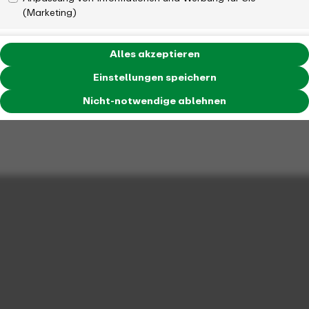
(Marketing)
Alles akzeptieren
Projektmanagerin/ Projektmanager bzw.
Anwendungsbetreuerin/ Anwendungsbetreuer (m/w/d)
Einstellungen speichern
für unsere vertrieblichen Geschäftsprozesse
Nicht-notwendige ablehnen