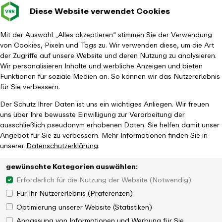
Diese Website verwendet Cookies
Verkehrsverbund
Baustellen im
Leichte Sp
Gebärd
- zurück zur Startseite
Rhein-Ruhr
Hauptm
Mit der Auswahl „Alles akzeptieren“ stimmen Sie der Verwendung
von Cookies, Pixeln und Tags zu. Wir verwenden diese, um die Art
Startseite
Gebärdensprache
der Zugriffe auf unsere Website und deren Nutzung zu analysieren.
Wir personalisieren Inhalte und werbliche Anzeigen und bieten
Funktionen für soziale Medien an. So können wir das Nutzererlebnis
für Sie verbessern.
Der Schutz Ihrer Daten ist uns ein wichtiges Anliegen. Wir freuen
uns über Ihre bewusste Einwilligung zur Verarbeitung der
ausschließlich pseudonym erhobenen Daten. Sie helfen damit unser
Angebot für Sie zu verbessern. Mehr Informationen finden Sie in
unserer
Datenschutzerklärung
.
gewünschte Kategorien auswählen:
Erforderlich für die Nutzung der Website (Notwendig)
Für Ihr Nutzererlebnis (Präferenzen)
Optimierung unserer Website (Statistiken)
Anpassung von Informationen und Werbung für Sie