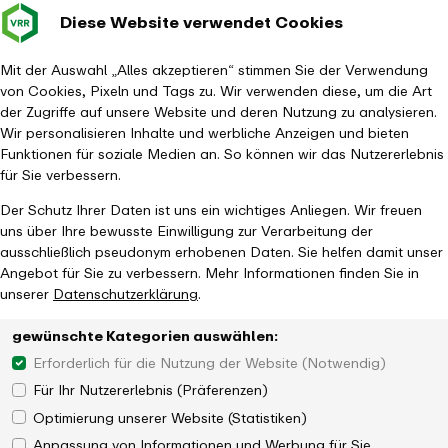
Diese Website verwendet Cookies
Verkehrsverbund
Baustellen im
Leichte Sp
Gebärd
- zurück zur Startseite
Rhein-Ruhr
Hauptm
Mit der Auswahl „Alles akzeptieren“ stimmen Sie der Verwendung
von Cookies, Pixeln und Tags zu. Wir verwenden diese, um die Art
Startseite
Leichte Sprache
der Zugriffe auf unsere Website und deren Nutzung zu analysieren.
Wir personalisieren Inhalte und werbliche Anzeigen und bieten
Funktionen für soziale Medien an. So können wir das Nutzererlebnis
für Sie verbessern.
Der Schutz Ihrer Daten ist uns ein wichtiges Anliegen. Wir freuen
uns über Ihre bewusste Einwilligung zur Verarbeitung der
ausschließlich pseudonym erhobenen Daten. Sie helfen damit unser
Angebot für Sie zu verbessern. Mehr Informationen finden Sie in
unserer
Datenschutzerklärung
.
gewünschte Kategorien auswählen:
Erforderlich für die Nutzung der Website (Notwendig)
Für Ihr Nutzererlebnis (Präferenzen)
Optimierung unserer Website (Statistiken)
Anpassung von Informationen und Werbung für Sie