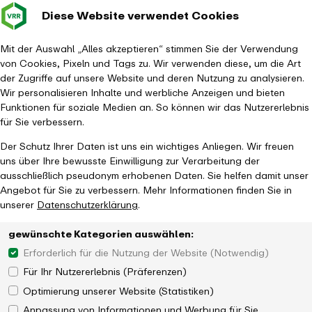
Diese Website verwendet Cookies
Verkehrsverbund
Baustellen im
Leichte Sp
Gebärd
- zurück zur Startseite
Rhein-Ruhr
Hauptm
Mit der Auswahl „Alles akzeptieren“ stimmen Sie der Verwendung
von Cookies, Pixeln und Tags zu. Wir verwenden diese, um die Art
Startseite
Impressum
der Zugriffe auf unsere Website und deren Nutzung zu analysieren.
Wir personalisieren Inhalte und werbliche Anzeigen und bieten
Funktionen für soziale Medien an. So können wir das Nutzererlebnis
für Sie verbessern.
Der Schutz Ihrer Daten ist uns ein wichtiges Anliegen. Wir freuen
uns über Ihre bewusste Einwilligung zur Verarbeitung der
ausschließlich pseudonym erhobenen Daten. Sie helfen damit unser
Angebot für Sie zu verbessern. Mehr Informationen finden Sie in
unserer
Datenschutzerklärung
.
gewünschte Kategorien auswählen:
Erforderlich für die Nutzung der Website (Notwendig)
Für Ihr Nutzererlebnis (Präferenzen)
Optimierung unserer Website (Statistiken)
Anpassung von Informationen und Werbung für Sie