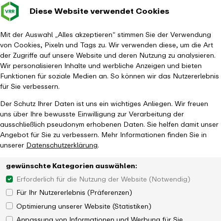
Diese Website verwendet Cookies
Verkehrsverbund
Baustellen im
Leichte Sp
Gebärd
- zurück zur Startseite
Rhein-Ruhr
Haupt
Fahrplanauskunft
Mit der Auswahl „Alles akzeptieren“ stimmen Sie der Verwendung
von Cookies, Pixeln und Tags zu. Wir verwenden diese, um die Art
der Zugriffe auf unsere Website und deren Nutzung zu analysieren.
Wir personalisieren Inhalte und werbliche Anzeigen und bieten
Funktionen für soziale Medien an. So können wir das Nutzererlebnis
für Sie verbessern.
Der Schutz Ihrer Daten ist uns ein wichtiges Anliegen. Wir freuen
uns über Ihre bewusste Einwilligung zur Verarbeitung der
ausschließlich pseudonym erhobenen Daten. Sie helfen damit unser
Angebot für Sie zu verbessern. Mehr Informationen finden Sie in
unserer
Datenschutzerklärung
.
gewünschte Kategorien auswählen:
Erforderlich für die Nutzung der Website (Notwendig)
Für Ihr Nutzererlebnis (Präferenzen)
Optimierung unserer Website (Statistiken)
Anpassung von Informationen und Werbung für Sie