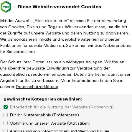
Diese Website verwendet Cookies
Verkehrsverbund
Baustellen im
Leichte Sp
Gebärd
- zurück zur Startseite
Rhein-Ruhr
Haupt
Fahrplanauskunft
Mit der Auswahl „Alles akzeptieren“ stimmen Sie der Verwendung
von Cookies, Pixeln und Tags zu. Wir verwenden diese, um die Art
der Zugriffe auf unsere Website und deren Nutzung zu analysieren.
Wir personalisieren Inhalte und werbliche Anzeigen und bieten
Funktionen für soziale Medien an. So können wir das Nutzererlebnis
für Sie verbessern.
Der Schutz Ihrer Daten ist uns ein wichtiges Anliegen. Wir freuen
uns über Ihre bewusste Einwilligung zur Verarbeitung der
ausschließlich pseudonym erhobenen Daten. Sie helfen damit unser
Angebot für Sie zu verbessern. Mehr Informationen finden Sie in
unserer
Datenschutzerklärung
.
gewünschte Kategorien auswählen:
Erforderlich für die Nutzung der Website (Notwendig)
Für Ihr Nutzererlebnis (Präferenzen)
Optimierung unserer Website (Statistiken)
Anpassung von Informationen und Werbung für Sie