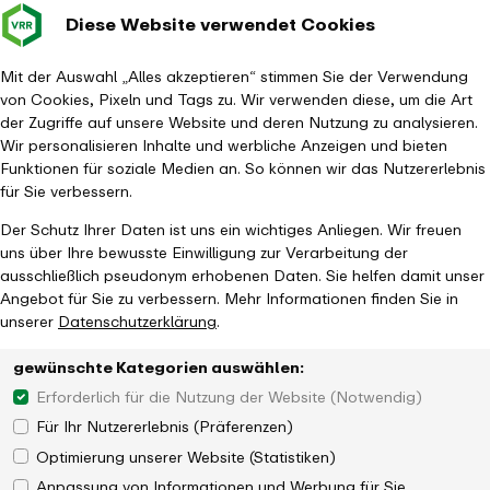
Diese Website verwendet Cookies
Verkehrsverbund
Baustellen im
Leichte Sp
Gebärd
- zurück zur Startseite
Rhein-Ruhr
Haupt
Fahrplanauskunft
Mit der Auswahl „Alles akzeptieren“ stimmen Sie der Verwendung
von Cookies, Pixeln und Tags zu. Wir verwenden diese, um die Art
der Zugriffe auf unsere Website und deren Nutzung zu analysieren.
Wir personalisieren Inhalte und werbliche Anzeigen und bieten
Funktionen für soziale Medien an. So können wir das Nutzererlebnis
für Sie verbessern.
Der Schutz Ihrer Daten ist uns ein wichtiges Anliegen. Wir freuen
uns über Ihre bewusste Einwilligung zur Verarbeitung der
ausschließlich pseudonym erhobenen Daten. Sie helfen damit unser
Angebot für Sie zu verbessern. Mehr Informationen finden Sie in
unserer
Datenschutzerklärung
.
gewünschte Kategorien auswählen:
Erforderlich für die Nutzung der Website (Notwendig)
Für Ihr Nutzererlebnis (Präferenzen)
Optimierung unserer Website (Statistiken)
Anpassung von Informationen und Werbung für Sie