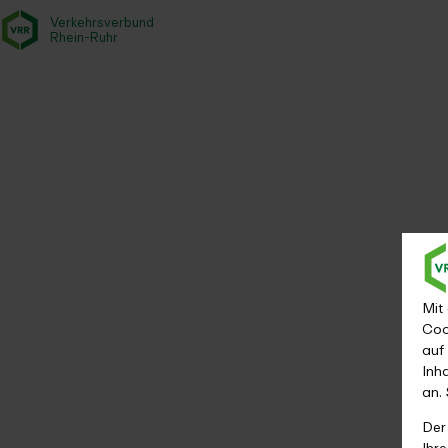
Verkehrsverbund
- zurück zur Startseite
Rhein-Ruhr
Fahrplanauskunft
Startseite
Fahrplan & Mobilität
Fahrplanauskunft
Mit
Coo
auf
Inh
an.
Der