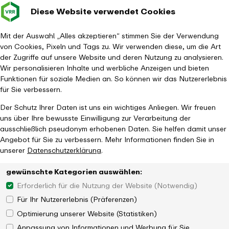
Diese Website verwendet Cookies
Verkehrsverbund
Baustellen im
Leichte Sp
Gebärd
- zurück zur Startseite
Rhein-Ruhr
Haupt
Fahrplanauskunft
Mit der Auswahl „Alles akzeptieren“ stimmen Sie der Verwendung
von Cookies, Pixeln und Tags zu. Wir verwenden diese, um die Art
der Zugriffe auf unsere Website und deren Nutzung zu analysieren.
Wir personalisieren Inhalte und werbliche Anzeigen und bieten
Funktionen für soziale Medien an. So können wir das Nutzererlebnis
für Sie verbessern.
Der Schutz Ihrer Daten ist uns ein wichtiges Anliegen. Wir freuen
uns über Ihre bewusste Einwilligung zur Verarbeitung der
ausschließlich pseudonym erhobenen Daten. Sie helfen damit unser
Angebot für Sie zu verbessern. Mehr Informationen finden Sie in
unserer
Datenschutzerklärung
.
gewünschte Kategorien auswählen:
Erforderlich für die Nutzung der Website (Notwendig)
Für Ihr Nutzererlebnis (Präferenzen)
Optimierung unserer Website (Statistiken)
Anpassung von Informationen und Werbung für Sie