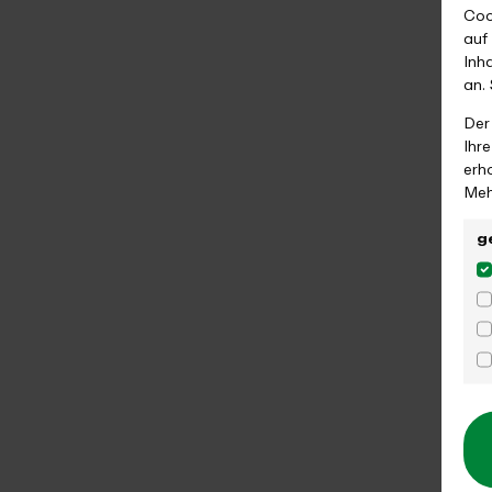
Coo
auf
Inh
an.
Der
Ihr
erh
Meh
g