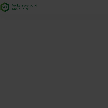
Verkehrsverbund
- zurück zur Startseite
Rhein-Ruhr
Startseite
Aktuelles
Jahresrückblick 2024
Das Deutschland