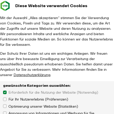
Diese Website verwendet Cookies
Verkehrsverbund
Baustellen im
Leichte Sp
Gebärd
- zurück zur Startseite
Rhein-Ruhr
Hauptm
Mit der Auswahl „Alles akzeptieren“ stimmen Sie der Verwendung
von Cookies, Pixeln und Tags zu. Wir verwenden diese, um die Art
Startseite
Aktuelles
Jahresrückblick 2024
der Zugriffe auf unsere Website und deren Nutzung zu analysieren.
Neues aus dem Kompetenzcenter Digitalisierung
Wir personalisieren Inhalte und werbliche Anzeigen und bieten
Funktionen für soziale Medien an. So können wir das Nutzererlebnis
für Sie verbessern.
Der Schutz Ihrer Daten ist uns ein wichtiges Anliegen. Wir freuen
uns über Ihre bewusste Einwilligung zur Verarbeitung der
ausschließlich pseudonym erhobenen Daten. Sie helfen damit unser
Angebot für Sie zu verbessern. Mehr Informationen finden Sie in
unserer
Datenschutzerklärung
.
gewünschte Kategorien auswählen:
Erforderlich für die Nutzung der Website (Notwendig)
Für Ihr Nutzererlebnis (Präferenzen)
Optimierung unserer Website (Statistiken)
Anpassung von Informationen und Werbung für Sie