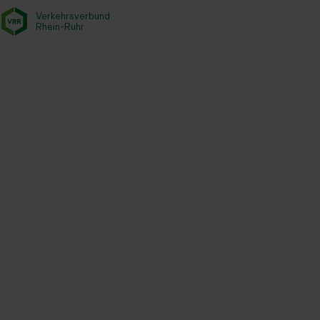
Verkehrsverbund
- zurück zur Startseite
Rhein-Ruhr
Startseite
Aktuelles
Jahresrückblick 2025
Investitionsförd