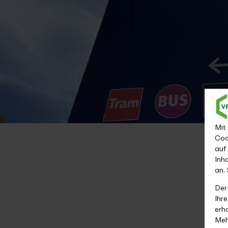
Mit
Coo
auf
Inh
an.
Der
Ihr
erh
Meh