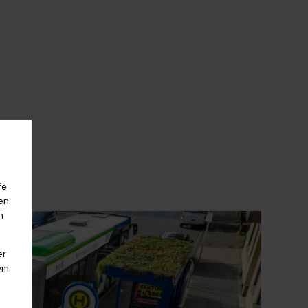
fe
en
n
er
ym