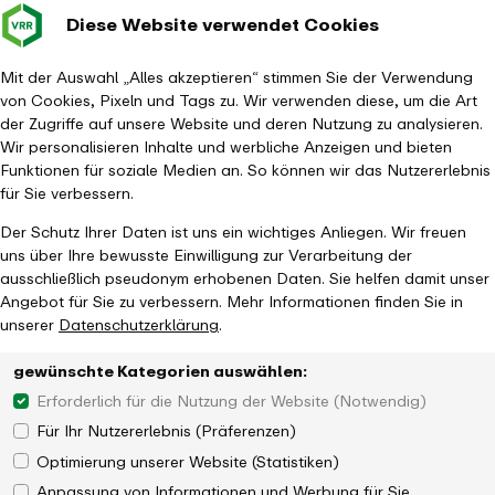
Diese Website verwendet Cookies
Verkehrsverbund
Baustellen im
Leichte Sp
Gebärd
- zurück zur Startseite
Rhein-Ruhr
Hauptm
Mit der Auswahl „Alles akzeptieren“ stimmen Sie der Verwendung
von Cookies, Pixeln und Tags zu. Wir verwenden diese, um die Art
Startseite
Aktuelles
Magazin
der Zugriffe auf unsere Website und deren Nutzung zu analysieren.
EinfachWeiterTicket NRW: Ihr Anschluss an die nordrhein-westfälischen
Wir personalisieren Inhalte und werbliche Anzeigen und bieten
Verkehrsverbünde
Funktionen für soziale Medien an. So können wir das Nutzererlebnis
für Sie verbessern.
Der Schutz Ihrer Daten ist uns ein wichtiges Anliegen. Wir freuen
uns über Ihre bewusste Einwilligung zur Verarbeitung der
ausschließlich pseudonym erhobenen Daten. Sie helfen damit unser
Angebot für Sie zu verbessern. Mehr Informationen finden Sie in
unserer
Datenschutzerklärung
.
gewünschte Kategorien auswählen:
Erforderlich für die Nutzung der Website (Notwendig)
Für Ihr Nutzererlebnis (Präferenzen)
Optimierung unserer Website (Statistiken)
Anpassung von Informationen und Werbung für Sie