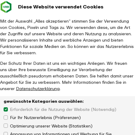
Diese Website verwendet Cookies
Verkehrsverbund
Baustellen im
Leichte Sp
Gebärd
- zurück zur Startseite
Rhein-Ruhr
Hauptm
Mit der Auswahl „Alles akzeptieren“ stimmen Sie der Verwendung
von Cookies, Pixeln und Tags zu. Wir verwenden diese, um die Art
Startseite
Aktuelles
Magazin
der Zugriffe auf unsere Website und deren Nutzung zu analysieren.
Eissturm "Tristan" beeinträchtigt den Nahverkehr
Wir personalisieren Inhalte und werbliche Anzeigen und bieten
Funktionen für soziale Medien an. So können wir das Nutzererlebnis
für Sie verbessern.
Der Schutz Ihrer Daten ist uns ein wichtiges Anliegen. Wir freuen
uns über Ihre bewusste Einwilligung zur Verarbeitung der
ausschließlich pseudonym erhobenen Daten. Sie helfen damit unser
Angebot für Sie zu verbessern. Mehr Informationen finden Sie in
unserer
Datenschutzerklärung
.
gewünschte Kategorien auswählen:
Erforderlich für die Nutzung der Website (Notwendig)
Für Ihr Nutzererlebnis (Präferenzen)
Optimierung unserer Website (Statistiken)
Anpassung von Informationen und Werbung für Sie