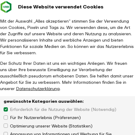
Diese Website verwendet Cookies
Verkehrsverbund
Baustellen im
Leichte Sp
Gebärd
- zurück zur Startseite
Rhein-Ruhr
Hauptm
Mit der Auswahl „Alles akzeptieren“ stimmen Sie der Verwendung
von Cookies, Pixeln und Tags zu. Wir verwenden diese, um die Art
Startseite
Aktuelles
Newsletter
Profil aktualisieren
der Zugriffe auf unsere Website und deren Nutzung zu analysieren.
Profil aktualisieren
Wir personalisieren Inhalte und werbliche Anzeigen und bieten
Kundenkontakt
Funktionen für soziale Medien an. So können wir das Nutzererlebnis
So erreichen Sie uns
für Sie verbessern.
Die Schlaue Nummer für Bus & Bahn
Der Schutz Ihrer Daten ist uns ein wichtiges Anliegen. Wir freuen
Telefonnummer
0800 6 / 50 40 30
uns über Ihre bewusste Einwilligung zur Verarbeitung der
ausschließlich pseudonym erhobenen Daten. Sie helfen damit unser
(gebührenfrei aus allen deutschen Netzen)
Angebot für Sie zu verbessern. Mehr Informationen finden Sie in
unserer
Datenschutzerklärung
.
gewünschte Kategorien auswählen:
Hilfe & Kontakt
Erforderlich für die Nutzung der Website (Notwendig)
Immer informiert bleiben und direkt zum VRR-Newsletter
Für Ihr Nutzererlebnis (Präferenzen)
anmelden!
Optimierung unserer Website (Statistiken)
Anpassung von Informationen und Werbung für Sie