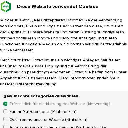
Diese Website verwendet Cookies
Verkehrsverbund
Baustellen im
Leichte Sp
Gebärd
- zurück zur Startseite
Rhein-Ruhr
Hauptm
Mit der Auswahl „Alles akzeptieren“ stimmen Sie der Verwendung
von Cookies, Pixeln und Tags zu. Wir verwenden diese, um die Art
Startseite
Aktuelles
Newsroom
2. VRR-Niederrheinkonferenz
der Zugriffe auf unsere Website und deren Nutzung zu analysieren.
Wir personalisieren Inhalte und werbliche Anzeigen und bieten
Funktionen für soziale Medien an. So können wir das Nutzererlebnis
für Sie verbessern.
Der Schutz Ihrer Daten ist uns ein wichtiges Anliegen. Wir freuen
uns über Ihre bewusste Einwilligung zur Verarbeitung der
ausschließlich pseudonym erhobenen Daten. Sie helfen damit unser
Angebot für Sie zu verbessern. Mehr Informationen finden Sie in
unserer
Datenschutzerklärung
.
gewünschte Kategorien auswählen:
Erforderlich für die Nutzung der Website (Notwendig)
Für Ihr Nutzererlebnis (Präferenzen)
Optimierung unserer Website (Statistiken)
Anpassung von Informationen und Werbung für Sie