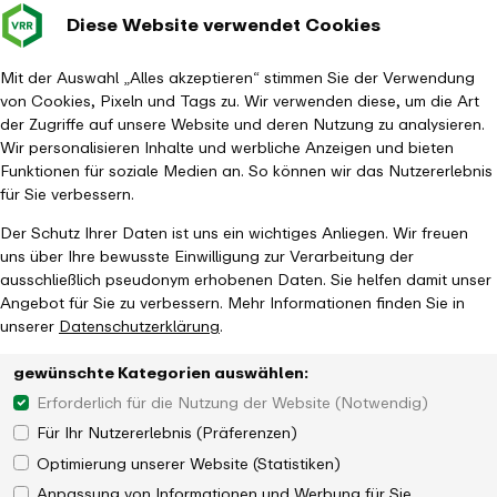
Diese Website verwendet Cookies
Verkehrsverbund
Baustellen im
Leichte Sp
Gebärd
- zurück zur Startseite
Rhein-Ruhr
Hauptm
Mit der Auswahl „Alles akzeptieren“ stimmen Sie der Verwendung
von Cookies, Pixeln und Tags zu. Wir verwenden diese, um die Art
Startseite
Aktuelles
Newsroom
der Zugriffe auf unsere Website und deren Nutzung zu analysieren.
44 Spielorte, 22 Städte, eine Nacht in der Metropole Ruhr: Die
Wir personalisieren Inhalte und werbliche Anzeigen und bieten
ExtraSchicht lebt!
Funktionen für soziale Medien an. So können wir das Nutzererlebnis
für Sie verbessern.
Der Schutz Ihrer Daten ist uns ein wichtiges Anliegen. Wir freuen
uns über Ihre bewusste Einwilligung zur Verarbeitung der
ausschließlich pseudonym erhobenen Daten. Sie helfen damit unser
Angebot für Sie zu verbessern. Mehr Informationen finden Sie in
unserer
Datenschutzerklärung
.
Vorverkauf ist gestartet
gewünschte Kategorien auswählen:
Erforderlich für die Nutzung der Website (Notwendig)
Für Ihr Nutzererlebnis (Präferenzen)
Optimierung unserer Website (Statistiken)
Anpassung von Informationen und Werbung für Sie