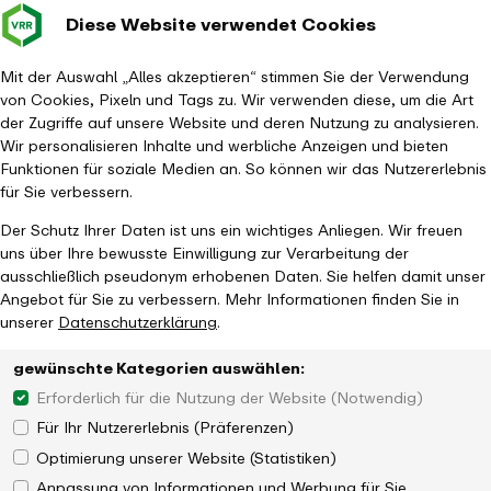
Diese Website verwendet Cookies
Verkehrsverbund
Baustellen im
Leichte Sp
Gebärd
- zurück zur Startseite
Rhein-Ruhr
Hauptm
Mit der Auswahl „Alles akzeptieren“ stimmen Sie der Verwendung
von Cookies, Pixeln und Tags zu. Wir verwenden diese, um die Art
Startseite
Aktuelles
Newsroom
der Zugriffe auf unsere Website und deren Nutzung zu analysieren.
Abos gelten bis zum Jahresende in ganz NRW
Wir personalisieren Inhalte und werbliche Anzeigen und bieten
Funktionen für soziale Medien an. So können wir das Nutzererlebnis
für Sie verbessern.
Der Schutz Ihrer Daten ist uns ein wichtiges Anliegen. Wir freuen
uns über Ihre bewusste Einwilligung zur Verarbeitung der
ausschließlich pseudonym erhobenen Daten. Sie helfen damit unser
Aktion im Nahverkehr geht in die
Angebot für Sie zu verbessern. Mehr Informationen finden Sie in
Verlängerung
unserer
Datenschutzerklärung
.
gewünschte Kategorien auswählen:
Erforderlich für die Nutzung der Website (Notwendig)
Für Ihr Nutzererlebnis (Präferenzen)
Optimierung unserer Website (Statistiken)
Anpassung von Informationen und Werbung für Sie