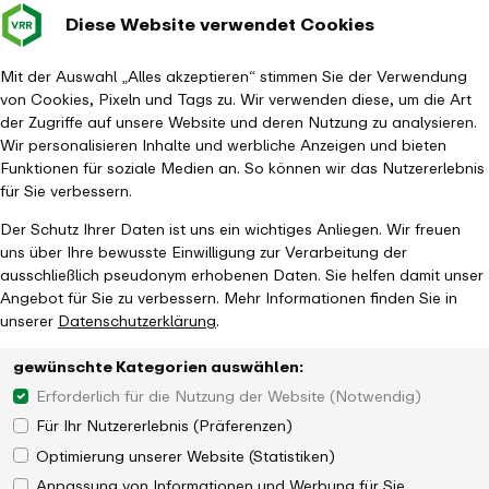
Diese Website verwendet Cookies
Verkehrsverbund
Baustellen im
Leichte Sp
Gebärd
- zurück zur Startseite
Rhein-Ruhr
Hauptm
Mit der Auswahl „Alles akzeptieren“ stimmen Sie der Verwendung
von Cookies, Pixeln und Tags zu. Wir verwenden diese, um die Art
Startseite
Aktuelles
Newsroom
Adventsaktion mit eezy.nrw
der Zugriffe auf unsere Website und deren Nutzung zu analysieren.
Wir personalisieren Inhalte und werbliche Anzeigen und bieten
Funktionen für soziale Medien an. So können wir das Nutzererlebnis
für Sie verbessern.
Der Schutz Ihrer Daten ist uns ein wichtiges Anliegen. Wir freuen
uns über Ihre bewusste Einwilligung zur Verarbeitung der
ausschließlich pseudonym erhobenen Daten. Sie helfen damit unser
Angebot für Sie zu verbessern. Mehr Informationen finden Sie in
unserer
Datenschutzerklärung
.
gewünschte Kategorien auswählen:
Erforderlich für die Nutzung der Website (Notwendig)
Für Ihr Nutzererlebnis (Präferenzen)
Optimierung unserer Website (Statistiken)
Anpassung von Informationen und Werbung für Sie