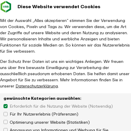
Diese Website verwendet Cookies
Verkehrsverbund
Baustellen im
Leichte Sp
Gebärd
- zurück zur Startseite
Rhein-Ruhr
Hauptm
Mit der Auswahl „Alles akzeptieren“ stimmen Sie der Verwendung
von Cookies, Pixeln und Tags zu. Wir verwenden diese, um die Art
Startseite
Aktuelles
Newsroom
der Zugriffe auf unsere Website und deren Nutzung zu analysieren.
Aktionsprogramm 2025 der SPNV-Aufgabenträger wirkt
Wir personalisieren Inhalte und werbliche Anzeigen und bieten
Funktionen für soziale Medien an. So können wir das Nutzererlebnis
für Sie verbessern.
Der Schutz Ihrer Daten ist uns ein wichtiges Anliegen. Wir freuen
uns über Ihre bewusste Einwilligung zur Verarbeitung der
ausschließlich pseudonym erhobenen Daten. Sie helfen damit unser
Angebot für Sie zu verbessern. Mehr Informationen finden Sie in
unserer
Datenschutzerklärung
.
gewünschte Kategorien auswählen:
Erforderlich für die Nutzung der Website (Notwendig)
Für Ihr Nutzererlebnis (Präferenzen)
Optimierung unserer Website (Statistiken)
Anpassung von Informationen und Werbung für Sie