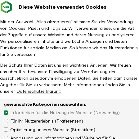
Diese Website verwendet Cookies
Verkehrsverbund
Baustellen im
Leichte Sp
Gebärd
- zurück zur Startseite
Rhein-Ruhr
Hauptm
Mit der Auswahl „Alles akzeptieren“ stimmen Sie der Verwendung
von Cookies, Pixeln und Tags zu. Wir verwenden diese, um die Art
Startseite
Aktuelles
Newsroom
der Zugriffe auf unsere Website und deren Nutzung zu analysieren.
Auf der Haard-Achse mit dem VRR-Tarif nach Dülmen
Wir personalisieren Inhalte und werbliche Anzeigen und bieten
Funktionen für soziale Medien an. So können wir das Nutzererlebnis
für Sie verbessern.
Der Schutz Ihrer Daten ist uns ein wichtiges Anliegen. Wir freuen
uns über Ihre bewusste Einwilligung zur Verarbeitung der
ausschließlich pseudonym erhobenen Daten. Sie helfen damit unser
Angebot für Sie zu verbessern. Mehr Informationen finden Sie in
unserer
Datenschutzerklärung
.
gewünschte Kategorien auswählen:
Erforderlich für die Nutzung der Website (Notwendig)
Für Ihr Nutzererlebnis (Präferenzen)
Optimierung unserer Website (Statistiken)
Anpassung von Informationen und Werbung für Sie