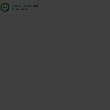
Verkehrsverbund
- zurück zur Startseite
Rhein-Ruhr
Startseite
Aktuelles
Newsroom
Aufgabenträger sichern Arb