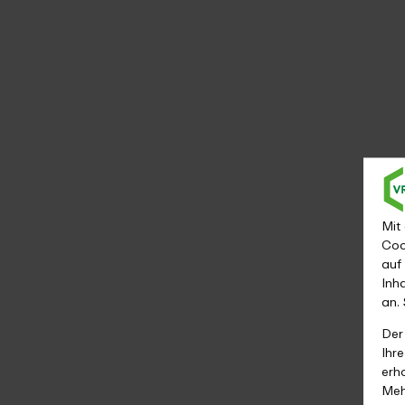
Mit
Coo
auf
Inh
an.
Der
Ihr
erh
Meh