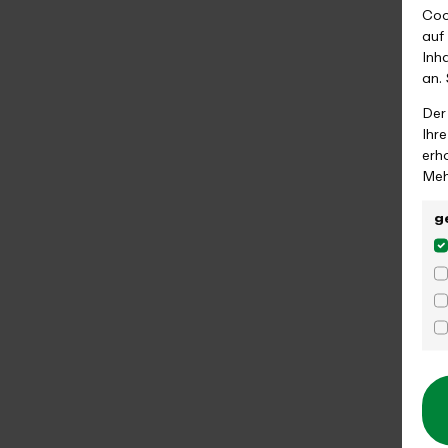
Coo
auf
Inh
an.
Der
Ihr
erh
Meh
g