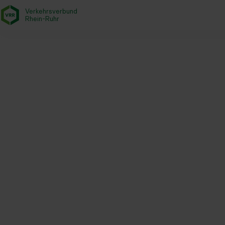
Verkehrsverbund
- zurück zur Startseite
Rhein-Ruhr
Startseite
Aktuelles
Newsroom
Ausschüsse von NWL und VR