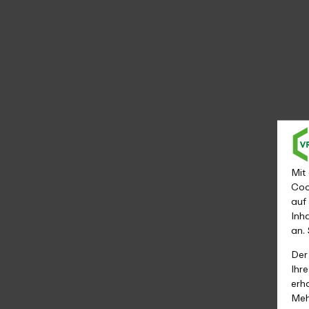
Mit
Coo
auf
Inh
an.
Der
Ihr
erh
Meh