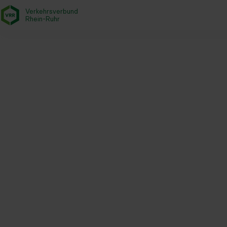
Verkehrsverbund
- zurück zur Startseite
Rhein-Ruhr
Startseite
Aktuelles
Newsroom
Bahnbranche startet Prog