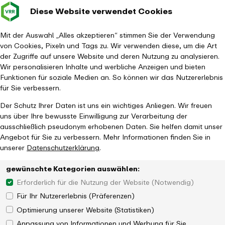
Diese Website verwendet Cookies
Verkehrsverbund
Baustellen im
Leichte Sp
Gebärd
- zurück zur Startseite
Rhein-Ruhr
Hauptm
Mit der Auswahl „Alles akzeptieren“ stimmen Sie der Verwendung
von Cookies, Pixeln und Tags zu. Wir verwenden diese, um die Art
Startseite
Aktuelles
Newsroom
der Zugriffe auf unsere Website und deren Nutzung zu analysieren.
Barrierefreier Umbau von Bushaltestellen in Castrop-Rauxel, Herdecke
Wir personalisieren Inhalte und werbliche Anzeigen und bieten
und Bochum
Funktionen für soziale Medien an. So können wir das Nutzererlebnis
für Sie verbessern.
Der Schutz Ihrer Daten ist uns ein wichtiges Anliegen. Wir freuen
uns über Ihre bewusste Einwilligung zur Verarbeitung der
ausschließlich pseudonym erhobenen Daten. Sie helfen damit unser
Angebot für Sie zu verbessern. Mehr Informationen finden Sie in
unserer
Datenschutzerklärung
.
gewünschte Kategorien auswählen:
Erforderlich für die Nutzung der Website (Notwendig)
Für Ihr Nutzererlebnis (Präferenzen)
Optimierung unserer Website (Statistiken)
Anpassung von Informationen und Werbung für Sie