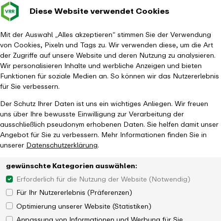
Diese Website verwendet Cookies
Verkehrsverbund
Baustellen im
Leichte Sp
Gebärd
- zurück zur Startseite
Rhein-Ruhr
Hauptm
Mit der Auswahl „Alles akzeptieren“ stimmen Sie der Verwendung
von Cookies, Pixeln und Tags zu. Wir verwenden diese, um die Art
Startseite
Aktuelles
Newsroom
der Zugriffe auf unsere Website und deren Nutzung zu analysieren.
Batteriezüge für emissionsarmen Nahverkehr
Wir personalisieren Inhalte und werbliche Anzeigen und bieten
Funktionen für soziale Medien an. So können wir das Nutzererlebnis
für Sie verbessern.
Der Schutz Ihrer Daten ist uns ein wichtiges Anliegen. Wir freuen
uns über Ihre bewusste Einwilligung zur Verarbeitung der
ausschließlich pseudonym erhobenen Daten. Sie helfen damit unser
Angebot für Sie zu verbessern. Mehr Informationen finden Sie in
unserer
Datenschutzerklärung
.
gewünschte Kategorien auswählen:
Erforderlich für die Nutzung der Website (Notwendig)
Für Ihr Nutzererlebnis (Präferenzen)
Optimierung unserer Website (Statistiken)
Anpassung von Informationen und Werbung für Sie