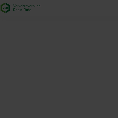
Verkehrsverbund
- zurück zur Startseite
Rhein-Ruhr
Startseite
Aktuelles
Newsroom
BLKG macht den Weg frei fü