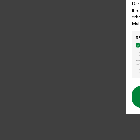
Der
Ihr
erh
Meh
g