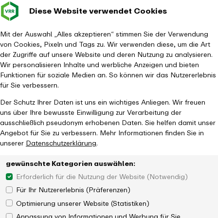
Diese Website verwendet Cookies
Verkehrsverbund
Baustellen im
Leichte Sp
Gebärd
- zurück zur Startseite
Rhein-Ruhr
Hauptm
Mit der Auswahl „Alles akzeptieren“ stimmen Sie der Verwendung
von Cookies, Pixeln und Tags zu. Wir verwenden diese, um die Art
Startseite
Aktuelles
Newsroom
der Zugriffe auf unsere Website und deren Nutzung zu analysieren.
Der Mobility-Start-up-Pitch NRW geht in die vierte Runde
Wir personalisieren Inhalte und werbliche Anzeigen und bieten
Funktionen für soziale Medien an. So können wir das Nutzererlebnis
für Sie verbessern.
Der Schutz Ihrer Daten ist uns ein wichtiges Anliegen. Wir freuen
uns über Ihre bewusste Einwilligung zur Verarbeitung der
ausschließlich pseudonym erhobenen Daten. Sie helfen damit unser
Angebot für Sie zu verbessern. Mehr Informationen finden Sie in
unserer
Datenschutzerklärung
.
gewünschte Kategorien auswählen:
Erforderlich für die Nutzung der Website (Notwendig)
Für Ihr Nutzererlebnis (Präferenzen)
Optimierung unserer Website (Statistiken)
Anpassung von Informationen und Werbung für Sie