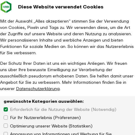
Diese Website verwendet Cookies
Verkehrsverbund
Baustellen im
Leichte Sp
Gebärd
- zurück zur Startseite
Rhein-Ruhr
Hauptm
Mit der Auswahl „Alles akzeptieren“ stimmen Sie der Verwendung
von Cookies, Pixeln und Tags zu. Wir verwenden diese, um die Art
Startseite
Aktuelles
Newsroom
der Zugriffe auf unsere Website und deren Nutzung zu analysieren.
Deutschland Abo-Upgrade ein „Dankeschön“ an alle Ticket-
Wir personalisieren Inhalte und werbliche Anzeigen und bieten
Abonnent:innen
Funktionen für soziale Medien an. So können wir das Nutzererlebnis
für Sie verbessern.
Der Schutz Ihrer Daten ist uns ein wichtiges Anliegen. Wir freuen
uns über Ihre bewusste Einwilligung zur Verarbeitung der
ausschließlich pseudonym erhobenen Daten. Sie helfen damit unser
Angebot für Sie zu verbessern. Mehr Informationen finden Sie in
unserer
Datenschutzerklärung
.
gewünschte Kategorien auswählen:
Erforderlich für die Nutzung der Website (Notwendig)
Für Ihr Nutzererlebnis (Präferenzen)
Optimierung unserer Website (Statistiken)
Anpassung von Informationen und Werbung für Sie