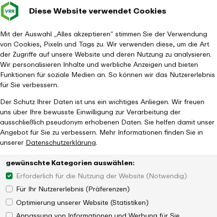
Diese Website verwendet Cookies
Verkehrsverbund
Baustellen im
Leichte Sp
Gebärd
- zurück zur Startseite
Rhein-Ruhr
Hauptm
Mit der Auswahl „Alles akzeptieren“ stimmen Sie der Verwendung
von Cookies, Pixeln und Tags zu. Wir verwenden diese, um die Art
Startseite
Aktuelles
Newsroom
der Zugriffe auf unsere Website und deren Nutzung zu analysieren.
DeutschlandTicket für Studierende ab dem Sommersemester
Wir personalisieren Inhalte und werbliche Anzeigen und bieten
Funktionen für soziale Medien an. So können wir das Nutzererlebnis
für Sie verbessern.
Der Schutz Ihrer Daten ist uns ein wichtiges Anliegen. Wir freuen
uns über Ihre bewusste Einwilligung zur Verarbeitung der
ausschließlich pseudonym erhobenen Daten. Sie helfen damit unser
Angebot für Sie zu verbessern. Mehr Informationen finden Sie in
unserer
Datenschutzerklärung
.
gewünschte Kategorien auswählen:
Erforderlich für die Nutzung der Website (Notwendig)
Für Ihr Nutzererlebnis (Präferenzen)
Optimierung unserer Website (Statistiken)
Anpassung von Informationen und Werbung für Sie