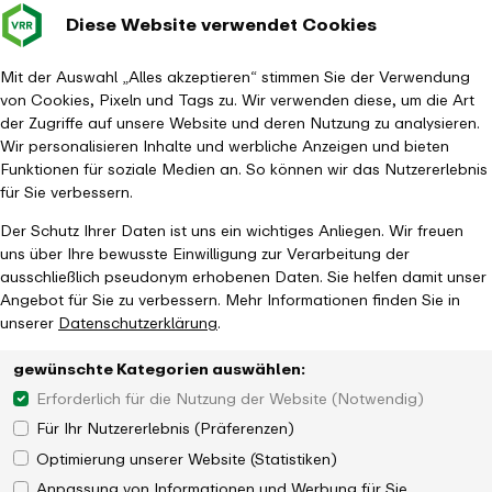
Diese Website verwendet Cookies
Verkehrsverbund
Baustellen im
Leichte Sp
Gebärd
- zurück zur Startseite
Rhein-Ruhr
Hauptm
Mit der Auswahl „Alles akzeptieren“ stimmen Sie der Verwendung
von Cookies, Pixeln und Tags zu. Wir verwenden diese, um die Art
Startseite
Aktuelles
Newsroom
der Zugriffe auf unsere Website und deren Nutzung zu analysieren.
Digitale Baustellenkarte informiert Reisende über Großbaustellen
Wir personalisieren Inhalte und werbliche Anzeigen und bieten
Funktionen für soziale Medien an. So können wir das Nutzererlebnis
für Sie verbessern.
Der Schutz Ihrer Daten ist uns ein wichtiges Anliegen. Wir freuen
uns über Ihre bewusste Einwilligung zur Verarbeitung der
ausschließlich pseudonym erhobenen Daten. Sie helfen damit unser
Angebot für Sie zu verbessern. Mehr Informationen finden Sie in
Neues Angebot in der Fahrgastinformation
unserer
Datenschutzerklärung
.
gewünschte Kategorien auswählen:
Erforderlich für die Nutzung der Website (Notwendig)
Für Ihr Nutzererlebnis (Präferenzen)
Optimierung unserer Website (Statistiken)
Anpassung von Informationen und Werbung für Sie