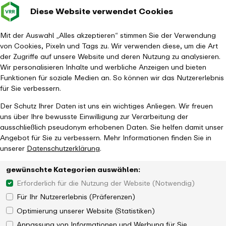
Diese Website verwendet Cookies
Verkehrsverbund
Baustellen im
Leichte Sp
Gebärd
- zurück zur Startseite
Rhein-Ruhr
Hauptm
Mit der Auswahl „Alles akzeptieren“ stimmen Sie der Verwendung
von Cookies, Pixeln und Tags zu. Wir verwenden diese, um die Art
Startseite
Aktuelles
Newsroom
der Zugriffe auf unsere Website und deren Nutzung zu analysieren.
Brückenarbeiten über die A 40 bei Mülheim
Wir personalisieren Inhalte und werbliche Anzeigen und bieten
Funktionen für soziale Medien an. So können wir das Nutzererlebnis
für Sie verbessern.
Der Schutz Ihrer Daten ist uns ein wichtiges Anliegen. Wir freuen
uns über Ihre bewusste Einwilligung zur Verarbeitung der
ausschließlich pseudonym erhobenen Daten. Sie helfen damit unser
Angebot für Sie zu verbessern. Mehr Informationen finden Sie in
unserer
Datenschutzerklärung
.
gewünschte Kategorien auswählen:
Erforderlich für die Nutzung der Website (Notwendig)
Für Ihr Nutzererlebnis (Präferenzen)
Optimierung unserer Website (Statistiken)
Anpassung von Informationen und Werbung für Sie