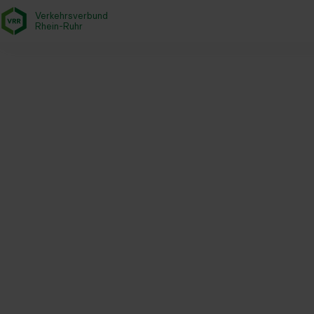
Verkehrsverbund
- zurück zur Startseite
Rhein-Ruhr
Startseite
Aktuelles
Newsroom
Elektrohandwerk NRW führt 