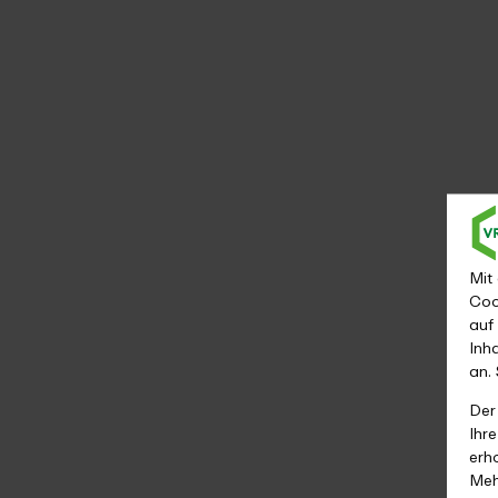
Mit
Coo
auf
Inh
an.
Der
Ihr
erh
Meh