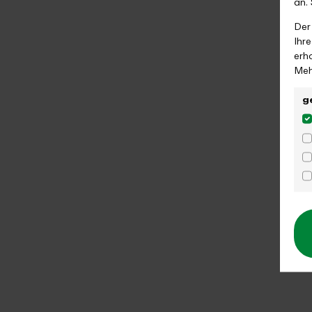
an.
Der
Ihr
erh
Meh
g