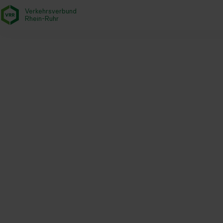
Verkehrsverbund
- zurück zur Startseite
Rhein-Ruhr
Startseite
Aktuelles
Newsroom
Förderjubiläum beim VRR –