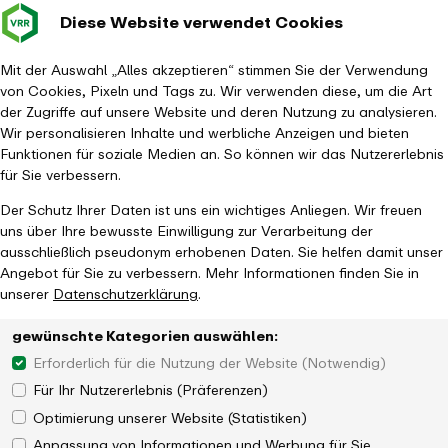
Diese Website verwendet Cookies
Verkehrsverbund
Baustellen im
Leichte Sp
Gebärd
- zurück zur Startseite
Rhein-Ruhr
Hauptm
Mit der Auswahl „Alles akzeptieren“ stimmen Sie der Verwendung
von Cookies, Pixeln und Tags zu. Wir verwenden diese, um die Art
Startseite
Aktuelles
Newsroom
der Zugriffe auf unsere Website und deren Nutzung zu analysieren.
Infrastrukturförderung für mehr barrierefreien Nahverkehr im VRR
Wir personalisieren Inhalte und werbliche Anzeigen und bieten
Funktionen für soziale Medien an. So können wir das Nutzererlebnis
für Sie verbessern.
Der Schutz Ihrer Daten ist uns ein wichtiges Anliegen. Wir freuen
uns über Ihre bewusste Einwilligung zur Verarbeitung der
ausschließlich pseudonym erhobenen Daten. Sie helfen damit unser
Angebot für Sie zu verbessern. Mehr Informationen finden Sie in
unserer
Datenschutzerklärung
.
gewünschte Kategorien auswählen:
Erforderlich für die Nutzung der Website (Notwendig)
Für Ihr Nutzererlebnis (Präferenzen)
Optimierung unserer Website (Statistiken)
Anpassung von Informationen und Werbung für Sie