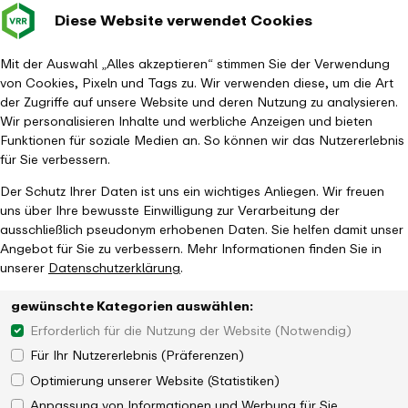
Diese Website verwendet Cookies
Verkehrsverbund
Baustellen im
Leichte Sp
Gebärd
- zurück zur Startseite
Rhein-Ruhr
Hauptm
Mit der Auswahl „Alles akzeptieren“ stimmen Sie der Verwendung
von Cookies, Pixeln und Tags zu. Wir verwenden diese, um die Art
Startseite
Aktuelles
Newsroom
der Zugriffe auf unsere Website und deren Nutzung zu analysieren.
Investitionen in eine moderne Infrastruktur am Hauptbahnhof Wanne-
Wir personalisieren Inhalte und werbliche Anzeigen und bieten
Eickel
Funktionen für soziale Medien an. So können wir das Nutzererlebnis
für Sie verbessern.
Der Schutz Ihrer Daten ist uns ein wichtiges Anliegen. Wir freuen
uns über Ihre bewusste Einwilligung zur Verarbeitung der
ausschließlich pseudonym erhobenen Daten. Sie helfen damit unser
Angebot für Sie zu verbessern. Mehr Informationen finden Sie in
unserer
Datenschutzerklärung
.
gewünschte Kategorien auswählen:
Erforderlich für die Nutzung der Website (Notwendig)
Für Ihr Nutzererlebnis (Präferenzen)
Optimierung unserer Website (Statistiken)
Anpassung von Informationen und Werbung für Sie