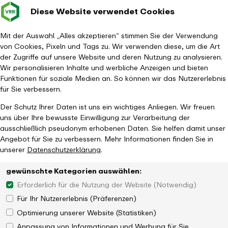
Diese Website verwendet Cookies
Verkehrsverbund
Baustellen im
Leichte Sp
Gebärd
- zurück zur Startseite
Rhein-Ruhr
Hauptm
Mit der Auswahl „Alles akzeptieren“ stimmen Sie der Verwendung
von Cookies, Pixeln und Tags zu. Wir verwenden diese, um die Art
Startseite
Aktuelles
Newsroom
der Zugriffe auf unsere Website und deren Nutzung zu analysieren.
Konzeptideen für On-Demand Ridepooling System in NRW
Wir personalisieren Inhalte und werbliche Anzeigen und bieten
Funktionen für soziale Medien an. So können wir das Nutzererlebnis
für Sie verbessern.
Der Schutz Ihrer Daten ist uns ein wichtiges Anliegen. Wir freuen
uns über Ihre bewusste Einwilligung zur Verarbeitung der
ausschließlich pseudonym erhobenen Daten. Sie helfen damit unser
Angebot für Sie zu verbessern. Mehr Informationen finden Sie in
unserer
Datenschutzerklärung
.
gewünschte Kategorien auswählen:
Erforderlich für die Nutzung der Website (Notwendig)
Für Ihr Nutzererlebnis (Präferenzen)
Optimierung unserer Website (Statistiken)
Anpassung von Informationen und Werbung für Sie