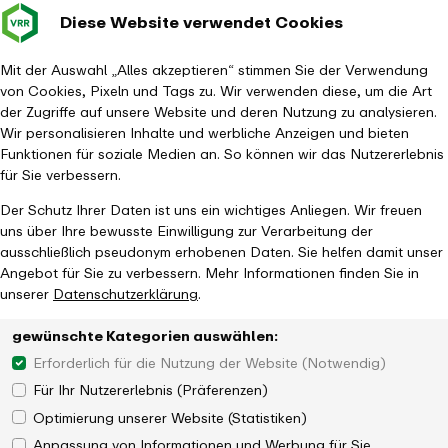
Diese Website verwendet Cookies
Verkehrsverbund
Baustellen im
Leichte Sp
Gebärd
- zurück zur Startseite
Rhein-Ruhr
Hauptm
Mit der Auswahl „Alles akzeptieren“ stimmen Sie der Verwendung
von Cookies, Pixeln und Tags zu. Wir verwenden diese, um die Art
Startseite
Aktuelles
Newsroom
der Zugriffe auf unsere Website und deren Nutzung zu analysieren.
Landesweite On-Demand-Mobilität in NRW
Wir personalisieren Inhalte und werbliche Anzeigen und bieten
Funktionen für soziale Medien an. So können wir das Nutzererlebnis
für Sie verbessern.
Der Schutz Ihrer Daten ist uns ein wichtiges Anliegen. Wir freuen
uns über Ihre bewusste Einwilligung zur Verarbeitung der
ausschließlich pseudonym erhobenen Daten. Sie helfen damit unser
Angebot für Sie zu verbessern. Mehr Informationen finden Sie in
unserer
Datenschutzerklärung
.
gewünschte Kategorien auswählen:
Erforderlich für die Nutzung der Website (Notwendig)
Für Ihr Nutzererlebnis (Präferenzen)
Optimierung unserer Website (Statistiken)
Anpassung von Informationen und Werbung für Sie